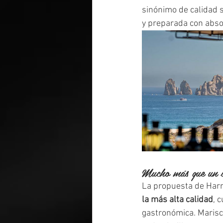
sinónimo de calidad 
y preparada con abso
Mucho más que un s
La propuesta de Harr
la más alta calidad
, 
gastronómica. Marisc