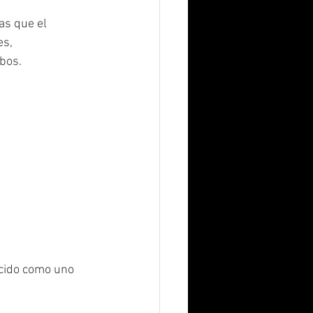
as que el 
s, 
bos.
cido como uno 