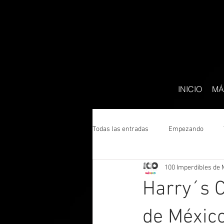
INICIO
MÁ
Todas las entradas
Empezando
100 Imperdibles de 
Harry´s C
de Méxic