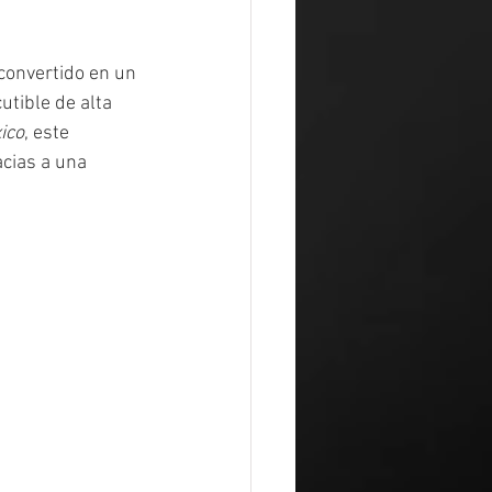
convertido en un 
utible de alta 
ico
, este 
cias a una 