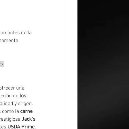
s amantes de la 
osamente 
os
ofrecer una 
ección de 
los 
alidad y origen.
 como la 
carne 
estigiosa 
Jack’s 
tes 
USDA Prime
, 