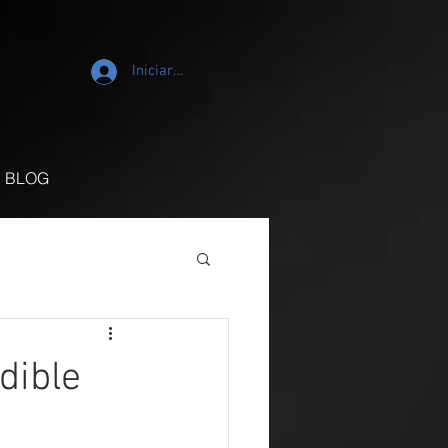
Iniciar sesión
BLOG
dible