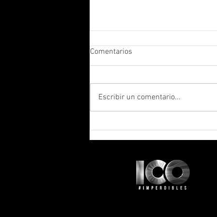
Comentarios
Escribir un comentario...
Casa Bella Boutique Hotel: diez
años marcando la diferencia e
el corazón de Los Cabos