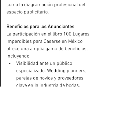
como la diagramación profesional del 
espacio publicitario.
Beneficios para los Anunciantes
La participación en el libro 100 Lugares 
Imperdibles para Casarse en México 
ofrece una amplia gama de beneficios, 
incluyendo:
Visibilidad ante un público 
especializado: Wedding planners, 
parejas de novios y proveedores 
clave en la industria de bodas.
Presencia en los eventos más 
importantes del sector: Ferias, 
congresos y exposiciones.
Innovación tecnológica: Uso de 
realidad aumentada y códigos QR 
para maximizar la interacción y 
visibilidad digital.