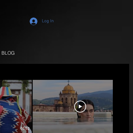
Log In
BLOG
05:02
02:05