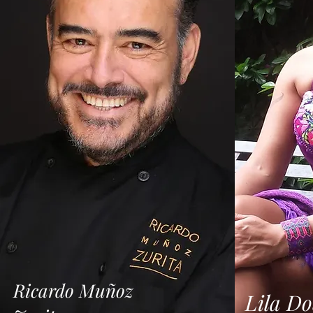
una propuesta gastronómica que honra
Grand Va
los sabores de México con un enfoque
y frente 
contemporáneo, utilizando ingredientes
ofrece un
locales y recetas que celebran la riqueza
privacidad
culinaria de la región. Gracias a su
Hotel Mis
ubicación privilegiada, Doña Urraca Hotel
combina 
Boutique es el punto de partida ideal para
de primer
descubrir Querétaro: su centro histórico,
a relajar
declarado Patrimonio de la Humanidad,
mientras 
sus templos, plazas, museos y la vibrante
las aves
vida cultural que define a esta ciudad.
estancia. Uno de sus mayores tesoros es
Reconocido como uno de los 100
su spa, u
Imperdibles de México, Doña Urraca Hotel
bienestar
Boutique representa la esencia de un
masajes y
destino que sabe recibir, sorprender y
a la casc
enamorar. Viva Querétaro desde un lugar
profundame
único. Descubra por qué Doña Urraca
de Bravo
Hotel Boutique es una experiencia
estilo de
imperdible.
por el bo
parapente
vibrante 
destino u
Nominado
Imperdibl
Grand Val
esencia d
naturalez
Descubra
Ricardo Muñoz
a quienes
Lila D
Misión Gr