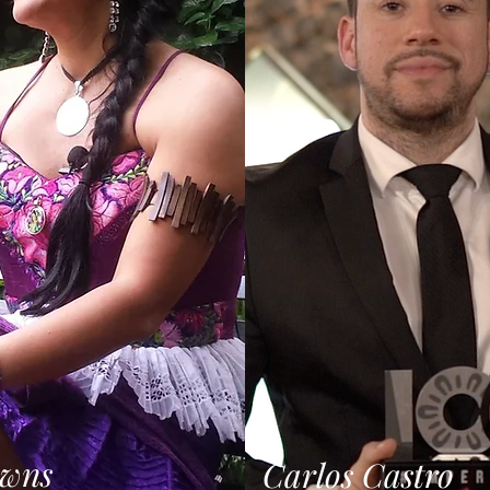
lle de Bravo. Rodeado de bosque
Más que un simple alojamient
a una cascada natural, este hotel
Mansión Iturbe es un viaje en
a experiencia única de descanso,
hotel diferente. Sus habitaci
 y conexión con el entorno. El
decoradas con muebles antig
ión Grand Valle de Bravo
de arte locales, transportan 
comodidad, amplitud y servicio
huéspedes a otra época. Sus
 nivel. Sus instalaciones invitan
espacios de áreas comunes in
se en medio de la naturaleza,
relajación y a la contemplaci
el sonido del agua y el canto de
Restaurante Doña Paca ofre
 acompañan cada momento de la
propuesta gastronómica que 
tradición con la innovación, d
n espacio diseñado para el
paladares más exigentes. Vi
 total, donde los tratamientos,
auténtica experiencia mexica
 rituales se disfrutan con vistas
Mansión Iturbe, un hotel que
ada, creando una experiencia
tradiciones y el encanto de 
nte relajante y sensorial. Valle
Descubre la magia de México
 también es reconocido por su
Mansión Iturbe, un hotel bou
 vida activo y cultural. Caminatas
combina historia, arte y con
sque, deportes acuáticos,
historia y Tradición desde 17
, gastronomía local y una
Hotel Mansión Iturbe en Pátz
escena artística hacen de este
que siga siendo uno de los 1
n lugar completo y lleno de vida.
Imperdibles de México! VOTA AQUI :
 como uno de los 100
https://www.100imperdibl
es de México, el Hotel Misión
ITURBE
le de Bravo representa la
e un destino que equilibra
a, confort y hospitalidad.
 por qué Valle de Bravo enamora
 lo visitan y por qué el Hotel
owns
Carlos Castro
and Valle de Bravo es una