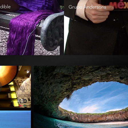
ia imperdible en el corazón de
dible
Grupo Andersons